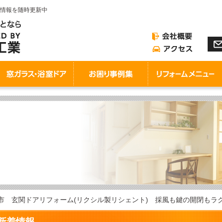
情報を随時更新中
市 玄関ドアリフォーム(リクシル製リシェント) 採風も鍵の開閉も
新着情報