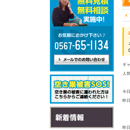
ギ
人
今
昨
昨