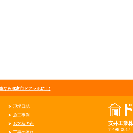
の事なら弥富市ドアラボに！)
現場日誌
施工事例
安井工業
お客様の声
〒498-0017
工事の流れ